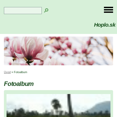
Hoplo.sk
Úvod
»
Fotoalbum
Fotoalbum