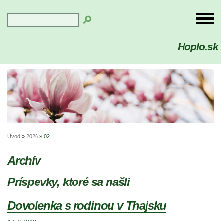
Hoplo.sk
Úvod
»
2026
»
02
Archív
Príspevky, ktoré sa našli
Dovolenka s rodinou v Thajsku