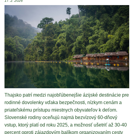
17. 2. 2026
Thajsko patrí medzi najobľúbenejšie ázijské destinácie pre
rodinné dovolenky vďaka bezpečnosti, nízkym cenám a
priateľskému prístupu miestnych obyvateľov k deťom.
Slovenské rodiny oceňujú najmä bezvízový 60-dňový
vstup, ktorý platí od roku 2025, a možnosť ušetriť až 30-40
percent oproti zájazdovým balíkom organizovaním cesty