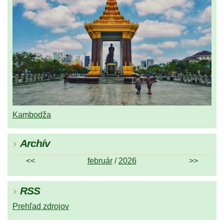
Kambodža
Archív
<<
február
/
2026
>>
RSS
Prehľad zdrojov